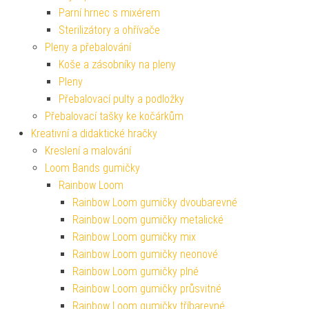
Parní hrnec s mixérem
Sterilizátory a ohřívače
Pleny a přebalování
Koše a zásobníky na pleny
Pleny
Přebalovací pulty a podložky
Přebalovací tašky ke kočárkům
Kreativní a didaktické hračky
Kreslení a malování
Loom Bands gumičky
Rainbow Loom
Rainbow Loom gumičky dvoubarevné
Rainbow Loom gumičky metalické
Rainbow Loom gumičky mix
Rainbow Loom gumičky neonové
Rainbow Loom gumičky plné
Rainbow Loom gumičky průsvitné
Rainbow Loom gumičky tříbarevné