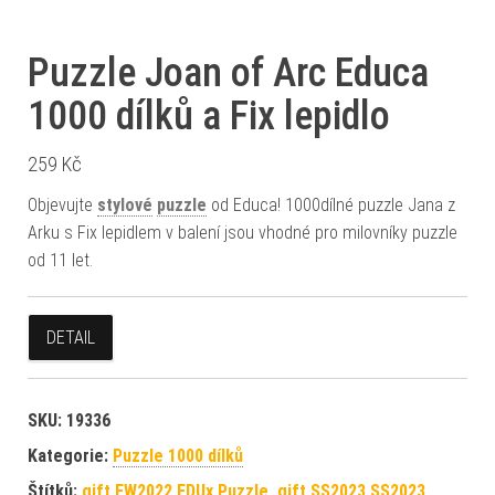
Puzzle Joan of Arc Educa
1000 dílků a Fix lepidlo
259
Kč
Objevujte
stylové
puzzle
od Educa! 1000dílné puzzle Jana z
Arku s Fix lepidlem v balení jsou vhodné pro milovníky puzzle
od 11 let.
DETAIL
SKU:
19336
Kategorie:
Puzzle 1000 dílků
Štítků:
gift FW2022 EDUx Puzzle
,
gift SS2023 SS2023