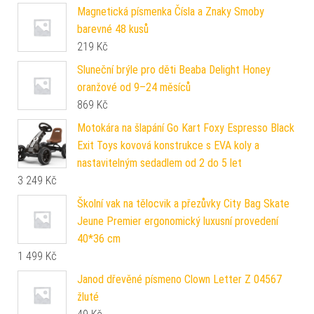
Magnetická písmenka Čísla a Znaky Smoby
barevné 48 kusů
219
Kč
Sluneční brýle pro děti Beaba Delight Honey
oranžové od 9–24 měsíců
869
Kč
Motokára na šlapání Go Kart Foxy Espresso Black
Exit Toys kovová konstrukce s EVA koly a
nastavitelným sedadlem od 2 do 5 let
3 249
Kč
Školní vak na tělocvik a přezůvky City Bag Skate
Jeune Premier ergonomický luxusní provedení
40*36 cm
1 499
Kč
Janod dřevěné písmeno Clown Letter Z 04567
žluté