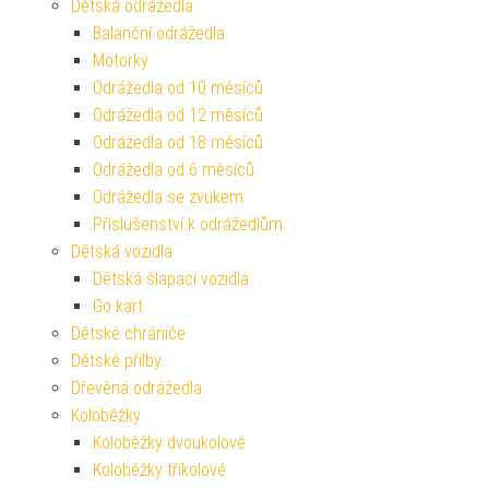
Dětská odrážedla
Balanční odrážedla
Motorky
Odrážedla od 10 měsíců
Odrážedla od 12 měsíců
Odrážedla od 18 měsíců
Odrážedla od 6 měsíců
Odrážedla se zvukem
Příslušenství k odrážedlům
Dětská vozidla
Dětská šlapací vozidla
Go kart
Dětské chrániče
Dětské přilby
Dřevěná odrážedla
Koloběžky
Koloběžky dvoukolové
Koloběžky tříkolové