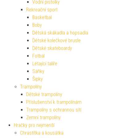
Vodní pistolky
Rekreační sport
Basketbal
Boby
Dětská skákadla a hopsadla
Dětské kolečkové brusle
Dětské skateboardy
Fotbal
Létající talíře
Sáňky
Šipky
Trampolíny
Dětské trampolíny
Příslušenství k trampolínám
Trampolíny s ochrannou sítí
Zemní trampolíny
Hračky pro nejmenší
Chrastítka a kousátka