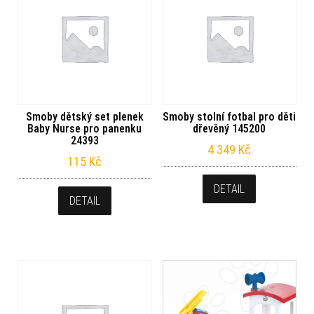
Smoby dětský set plenek
Smoby stolní fotbal pro děti
Baby Nurse pro panenku
dřevěný 145200
24393
4 349
Kč
115
Kč
DETAIL
DETAIL