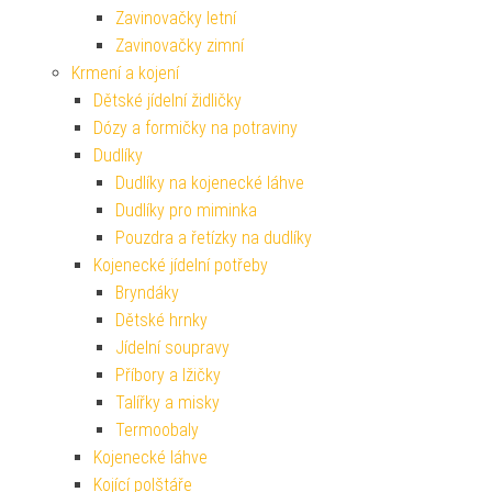
Zavinovačky letní
Zavinovačky zimní
Krmení a kojení
Dětské jídelní židličky
Dózy a formičky na potraviny
Dudlíky
Dudlíky na kojenecké láhve
Dudlíky pro miminka
Pouzdra a řetízky na dudlíky
Kojenecké jídelní potřeby
Bryndáky
Dětské hrnky
Jídelní soupravy
Příbory a lžičky
Talířky a misky
Termoobaly
Kojenecké láhve
Kojící polštáře