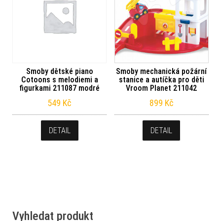
Smoby dětské piano
Smoby mechanická požární
Cotoons s melodiemi a
stanice a autíčka pro děti
figurkami 211087 modré
Vroom Planet 211042
549
Kč
899
Kč
DETAIL
DETAIL
Vyhledat produkt