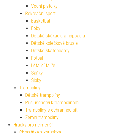
Vodní pistolky
Rekreační sport
Basketbal
Boby
Dětská skákadla a hopsadla
Dětské kolečkové brusle
Dětské skateboardy
Fotbal
Létající talíře
Sáňky
Šipky
Trampolíny
Dětské trampolíny
Příslušenství k trampolínám
Trampolíny s ochrannou sítí
Zemní trampolíny
Hračky pro nejmenší
Chrastítka a kousátka