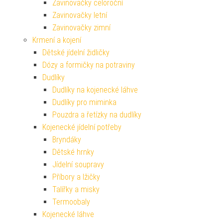
Zavinovačky celoroční
Zavinovačky letní
Zavinovačky zimní
Krmení a kojení
Dětské jídelní židličky
Dózy a formičky na potraviny
Dudlíky
Dudlíky na kojenecké láhve
Dudlíky pro miminka
Pouzdra a řetízky na dudlíky
Kojenecké jídelní potřeby
Bryndáky
Dětské hrnky
Jídelní soupravy
Příbory a lžičky
Talířky a misky
Termoobaly
Kojenecké láhve