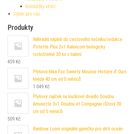
Koloběžky vlnící
Výběr pro vás
Produkty
Náhradní náplně do cestovního nočníku/redukce
Potette Plus 2v1 Kalencom biologicky
rozložitelné 30 ks v balení
459
Kč
Plyšová liška Fox Sweety Mousse Histoire d’ Ours
hnědá 40 cm od 0 měsíců
1 049
Kč
Plyšový zajíček na loutkové divadlo Doudou
Amusette 3v1 Doudou et Compagnie růžový 30
cm od 0 měsíců
509
Kč
Rainbow Loom originální gumičky pro děti oceán