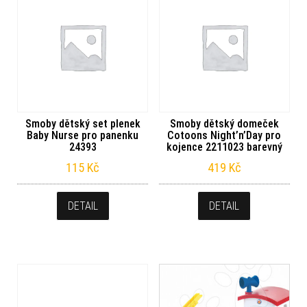
Smoby dětský set plenek
Smoby dětský domeček
Baby Nurse pro panenku
Cotoons Night’n’Day pro
24393
kojence 2211023 barevný
115
Kč
419
Kč
DETAIL
DETAIL