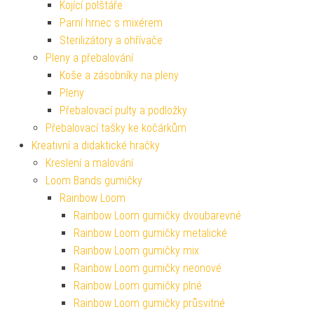
Kojící polštáře
Parní hrnec s mixérem
Sterilizátory a ohřívače
Pleny a přebalování
Koše a zásobníky na pleny
Pleny
Přebalovací pulty a podložky
Přebalovací tašky ke kočárkům
Kreativní a didaktické hračky
Kreslení a malování
Loom Bands gumičky
Rainbow Loom
Rainbow Loom gumičky dvoubarevné
Rainbow Loom gumičky metalické
Rainbow Loom gumičky mix
Rainbow Loom gumičky neonové
Rainbow Loom gumičky plné
Rainbow Loom gumičky průsvitné