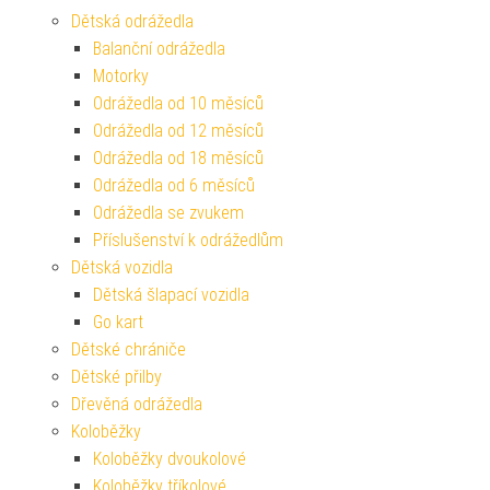
Dětská odrážedla
Balanční odrážedla
Motorky
Odrážedla od 10 měsíců
Odrážedla od 12 měsíců
Odrážedla od 18 měsíců
Odrážedla od 6 měsíců
Odrážedla se zvukem
Příslušenství k odrážedlům
Dětská vozidla
Dětská šlapací vozidla
Go kart
Dětské chrániče
Dětské přilby
Dřevěná odrážedla
Koloběžky
Koloběžky dvoukolové
Koloběžky tříkolové