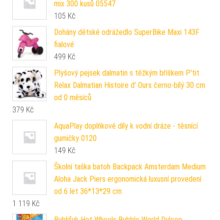
mix 300 kusů 05547
105
Kč
Dohány dětské odrážedlo SuperBike Maxi 143F
fialové
499
Kč
Plyšový pejsek dalmatin s těžkým bříškem P'tit
Relax Dalmatian Histoire d’ Ours černo-bílý 30 cm
od 0 měsíců
379
Kč
AquaPlay doplňkové díly k vodní dráze - těsnící
gumičky 0120
149
Kč
Školní taška batoh Backpack Amsterdam Medium
Aloha Jack Piers ergonomická luxusní provedení
od 6 let 36*13*29 cm
1 119
Kč
Bublifuk Hot Wheels Bubble World Dulcop