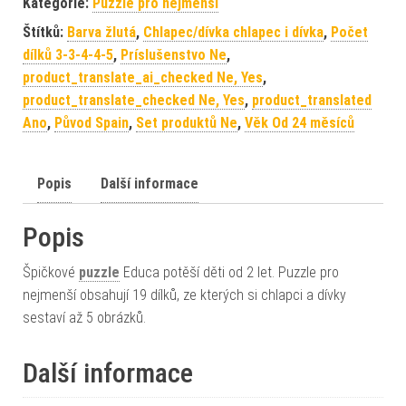
Kategorie:
Puzzle pro nejmenší
Štítků:
Barva žlutá
,
Chlapec/dívka chlapec i dívka
,
Počet
dílků 3-3-4-4-5
,
Príslušenstvo Ne
,
product_translate_ai_checked Ne, Yes
,
product_translate_checked Ne, Yes
,
product_translated
Ano
,
Původ Spain
,
Set produktů Ne
,
Věk Od 24 měsíců
Popis
Další informace
Popis
Špičkové
puzzle
Educa potěší děti od 2 let. Puzzle pro
nejmenší obsahují 19 dílků, ze kterých si chlapci a dívky
sestaví až 5 obrázků.
Další informace