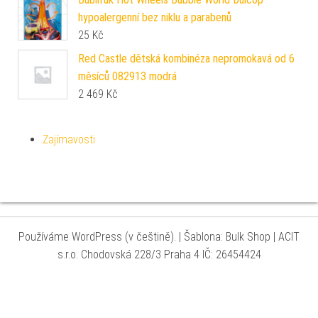
hypoalergenní bez niklu a parabenů
25
Kč
Red Castle dětská kombinéza nepromokavá od 6
měsíců 082913 modrá
2 469
Kč
Zajímavosti
Používáme WordPress (v češtině).
|
Šablona: Bulk Shop
| ACIT
s.r.o. Chodovská 228/3 Praha 4 IČ: 26454424