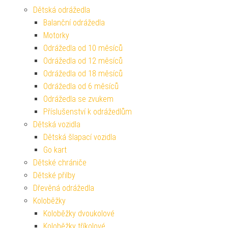
Dětská odrážedla
Balanční odrážedla
Motorky
Odrážedla od 10 měsíců
Odrážedla od 12 měsíců
Odrážedla od 18 měsíců
Odrážedla od 6 měsíců
Odrážedla se zvukem
Příslušenství k odrážedlům
Dětská vozidla
Dětská šlapací vozidla
Go kart
Dětské chrániče
Dětské přilby
Dřevěná odrážedla
Koloběžky
Koloběžky dvoukolové
Koloběžky tříkolové