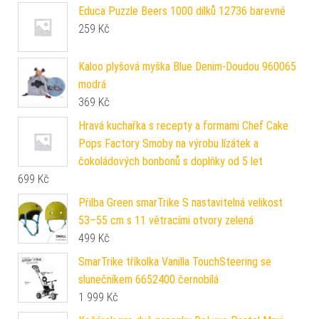
Educa Puzzle Beers 1000 dílků 12736 barevné
259
Kč
Kaloo plyšová myška Blue Denim-Doudou 960065
modrá
369
Kč
Hravá kuchařka s recepty a formami Chef Cake
Pops Factory Smoby na výrobu lízátek a
čokoládových bonbonů s doplňky od 5 let
699
Kč
Přilba Green smarTrike S nastavitelná velikost
53–55 cm s 11 větracími otvory zelená
499
Kč
SmarTrike tříkolka Vanilla TouchSteering se
slunečníkem 6652400 černobílá
1 999
Kč