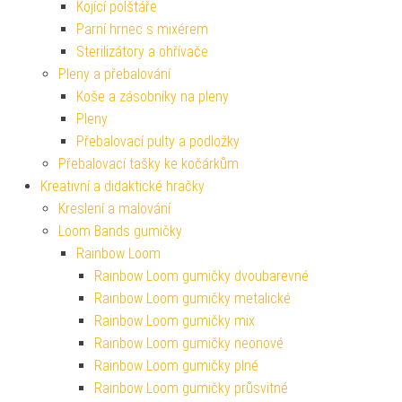
Kojící polštáře
Parní hrnec s mixérem
Sterilizátory a ohřívače
Pleny a přebalování
Koše a zásobníky na pleny
Pleny
Přebalovací pulty a podložky
Přebalovací tašky ke kočárkům
Kreativní a didaktické hračky
Kreslení a malování
Loom Bands gumičky
Rainbow Loom
Rainbow Loom gumičky dvoubarevné
Rainbow Loom gumičky metalické
Rainbow Loom gumičky mix
Rainbow Loom gumičky neonové
Rainbow Loom gumičky plné
Rainbow Loom gumičky průsvitné