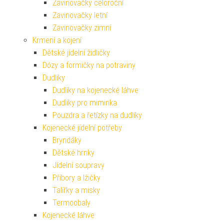
Zavinovačky celoroční
Zavinovačky letní
Zavinovačky zimní
Krmení a kojení
Dětské jídelní židličky
Dózy a formičky na potraviny
Dudlíky
Dudlíky na kojenecké láhve
Dudlíky pro miminka
Pouzdra a řetízky na dudlíky
Kojenecké jídelní potřeby
Bryndáky
Dětské hrnky
Jídelní soupravy
Příbory a lžičky
Talířky a misky
Termoobaly
Kojenecké láhve