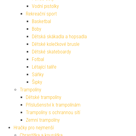
Vodní pistolky
Rekreační sport
Basketbal
Boby
Dětská skákadla a hopsadla
Dětské kolečkové brusle
Dětské skateboardy
Fotbal
Létající talíře
Sáňky
Šipky
Trampolíny
Dětské trampolíny
Příslušenství k trampolínám
Trampolíny s ochrannou sítí
Zemní trampolíny
Hračky pro nejmenší
Chrastítka a kousátka