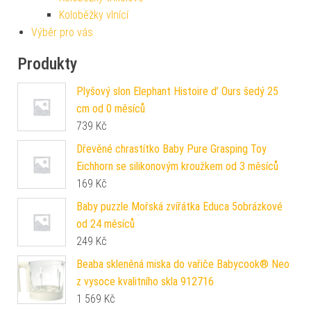
Koloběžky vlnící
Výběr pro vás
Produkty
Plyšový slon Elephant Histoire d’ Ours šedý 25
cm od 0 měsíců
739
Kč
Dřevěné chrastítko Baby Pure Grasping Toy
Eichhorn se silikonovým kroužkem od 3 měsíců
169
Kč
Baby puzzle Mořská zvířátka Educa 5obrázkové
od 24 měsíců
249
Kč
Beaba skleněná miska do vařiče Babycook® Neo
z vysoce kvalitního skla 912716
1 569
Kč