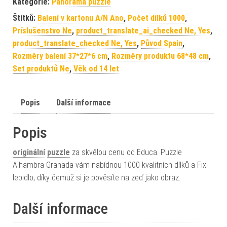
Kategorie:
Panorama puzzle
Štítků:
Balení v kartonu A/N Ano
,
Počet dílků 1000
,
Príslušenstvo Ne
,
product_translate_ai_checked Ne, Yes
,
product_translate_checked Ne, Yes
,
Původ Spain
,
Rozměry balení 37*27*6 cm
,
Rozměry produktu 68*48 cm
,
Set produktů Ne
,
Věk od 14 let
Popis
Další informace
Popis
originální
puzzle
za skvělou cenu od Educa. Puzzle
Alhambra Granada vám nabídnou 1000 kvalitních dílků a Fix
lepidlo, díky čemuž si je pověsíte na zeď jako obraz.
Další informace