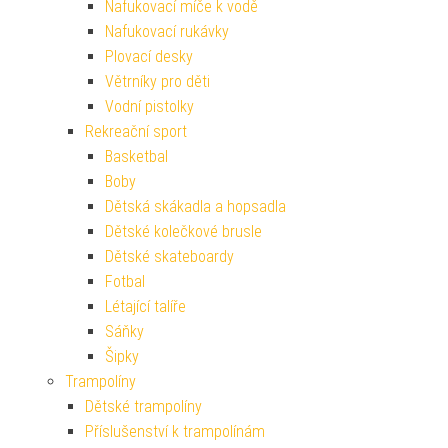
Nafukovací míče k vodě
Nafukovací rukávky
Plovací desky
Větrníky pro děti
Vodní pistolky
Rekreační sport
Basketbal
Boby
Dětská skákadla a hopsadla
Dětské kolečkové brusle
Dětské skateboardy
Fotbal
Létající talíře
Sáňky
Šipky
Trampolíny
Dětské trampolíny
Příslušenství k trampolínám