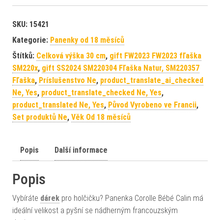
SKU:
15421
Kategorie:
Panenky od 18 měsíců
Štítků:
Celková výška 30 cm
,
gift FW2023 FW2023 fľaška
SM220x
,
gift SS2024 SM220304 Fľaška Natur, SM220357
Fľaška
,
Príslušenstvo Ne
,
product_translate_ai_checked
Ne, Yes
,
product_translate_checked Ne, Yes
,
product_translated Ne, Yes
,
Původ Vyrobeno ve Francii
,
Set produktů Ne
,
Věk Od 18 měsíců
Popis
Další informace
Popis
Vybíráte
dárek
pro holčičku? Panenka Corolle Bébé Calin má
ideální velikost a pyšní se nádherným francouzským