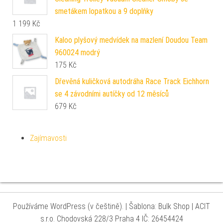
smetákem lopatkou a 9 doplňky
1 199
Kč
Kaloo plyšový medvídek na mazlení Doudou Team
960024 modrý
175
Kč
Dřevěná kuličková autodráha Race Track Eichhorn
se 4 závodními autíčky od 12 měsíců
679
Kč
Zajímavosti
Používáme WordPress (v češtině).
|
Šablona: Bulk Shop
| ACIT
s.r.o. Chodovská 228/3 Praha 4 IČ: 26454424