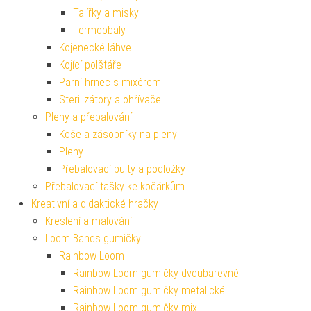
Talířky a misky
Termoobaly
Kojenecké láhve
Kojící polštáře
Parní hrnec s mixérem
Sterilizátory a ohřívače
Pleny a přebalování
Koše a zásobníky na pleny
Pleny
Přebalovací pulty a podložky
Přebalovací tašky ke kočárkům
Kreativní a didaktické hračky
Kreslení a malování
Loom Bands gumičky
Rainbow Loom
Rainbow Loom gumičky dvoubarevné
Rainbow Loom gumičky metalické
Rainbow Loom gumičky mix