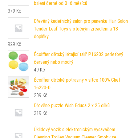
balení černé od 0–6 měsíců
379
Kč
Dřevěný kadeřnický salon pro panenku Hair Salon
Tender Leaf Toys s otočným zrcadlem a 18
doplňky
929
Kč
Écoiffier dětský létající talíř P16202 perleťový
červený nebo modrý
49
Kč
Écoiffier dětské potraviny v síťce 100% Chef
16220-D
239
Kč
Dřevěné puzzle Wish Educa 2 x 25 dílků
219
Kč
Úklidový vozík s elektronickým vysavačem
Cleaning Trolley Vacuum Cleaner Smoby se