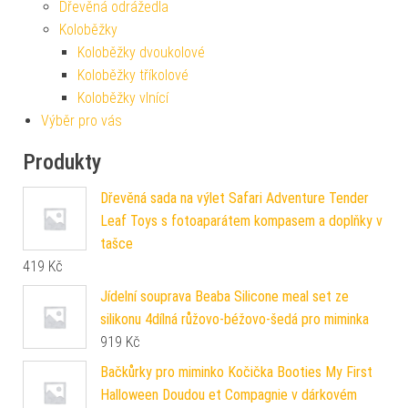
Dřevěná odrážedla
Koloběžky
Koloběžky dvoukolové
Koloběžky tříkolové
Koloběžky vlnící
Výběr pro vás
Produkty
Dřevěná sada na výlet Safari Adventure Tender
Leaf Toys s fotoaparátem kompasem a doplňky v
tašce
419
Kč
Jídelní souprava Beaba Silicone meal set ze
silikonu 4dílná růžovo-béžovo-šedá pro miminka
919
Kč
Bačkůrky pro miminko Kočička Booties My First
Halloween Doudou et Compagnie v dárkovém