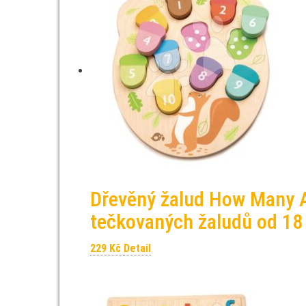
Dřevěný žalud How Many A
tečkovaných žaludů od 18
229
Kč
Detail