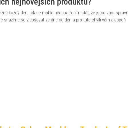
šich nejnovějších produktů?
běžně každý den, tak se mohlo nedopatřením stát, že jsme vám správ
, ale snažíme se zlepšovat ze dne na den a pro tuto chvíli vám alespoň