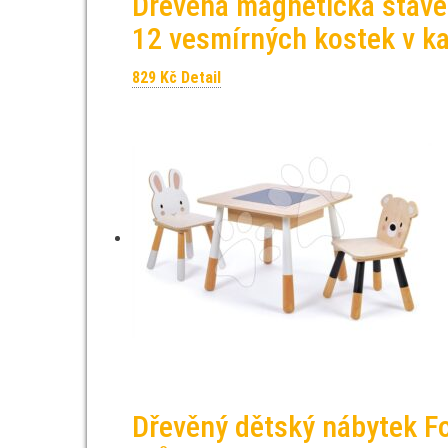
Dřevěná magnetická stave
12 vesmírných kostek v k
829
Kč
Detail
Dřevěný dětský nábytek Fo