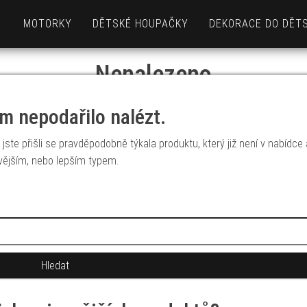
MOTORKY
DĚTSKÉ HOUPAČKY
DEKORACE DO DĚT
Nenalezeno
m nepodařilo nalézt.
jste přišli se pravděpodobně týkala produktu, který již není v nabídce
vějším, nebo lepším typem.