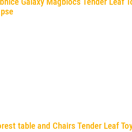
bnice Galaxy Magblocs Tender Leaf T
apse
rest table and Chairs Tender Leaf To