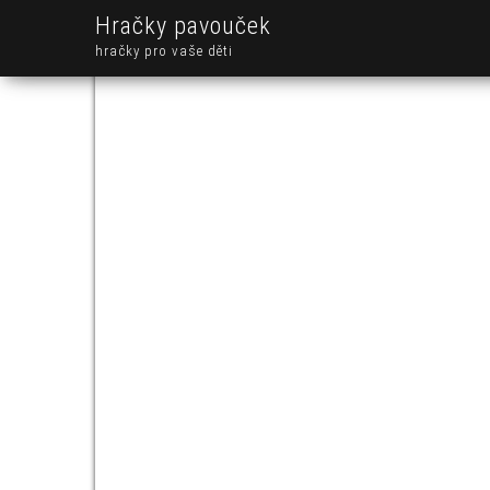
Hračky pavouček
hračky pro vaše děti