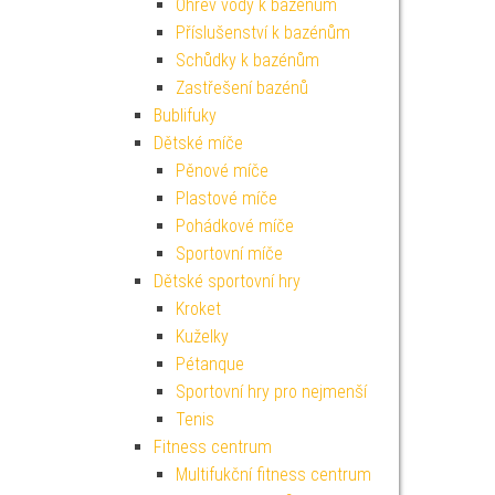
Ohřev vody k bazénům
Příslušenství k bazénům
Schůdky k bazénům
Zastřešení bazénů
Bublifuky
Dětské míče
Pěnové míče
Plastové míče
Pohádkové míče
Sportovní míče
Dětské sportovní hry
Kroket
Kuželky
Pétanque
Sportovní hry pro nejmenší
Tenis
Fitness centrum
Multifukční fitness centrum