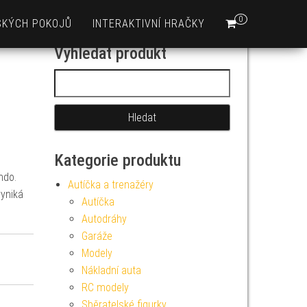
0
SKÝCH POKOJŮ
INTERAKTIVNÍ HRAČKY
Vyhledat produkt
Vyhledávání
Kategorie produktu
ndo.
Autíčka a trenažéry
yniká
Autíčka
Autodráhy
Garáže
Modely
Nákladní auta
RC modely
Sběratelské figurky