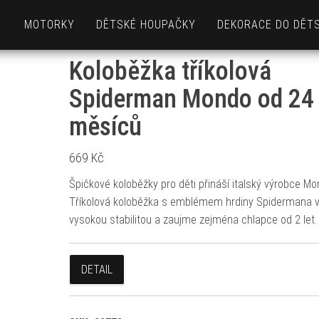
MOTORKY
DĚTSKÉ HOUPAČKY
DEKORACE DO DĚT
Koloběžka tříkolová
Spiderman Mondo od 24
měsíců
669
Kč
Špičkové koloběžky pro děti přináší italský výrobce Mo
Tříkolová koloběžka s emblémem hrdiny Spidermana v
vysokou stabilitou a zaujme zejména chlapce od 2 let.
DETAIL