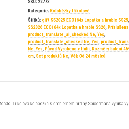
SKU:
22773
Kategorie:
Koloběžky tříkolové
Štítků:
gift SS2025 ECO164x Lopatka a hrable SS25
SS2026 ECO164x Lopatka a hrable SS26
,
Príslušens
product_translate_ai_checked Ne, Yes
,
product_translate_checked Ne, Yes
,
product_trans
Ne, Yes
,
Původ Vyrobeno v Itálii
,
Rozměry balení 46
cm
,
Set produktů Ne
,
Věk Od 24 měsíců
ce Mondo. Tříkolová koloběžka s emblémem hrdiny Spidermana vyniká v