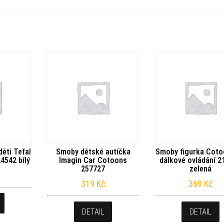
ěti Tefal
Smoby dětské autíčka
Smoby figurka Coto
4542 bílý
Imagin Car Cotoons
dálkové ovládání 2
257727
zelená
319
Kč
369
Kč
DETAIL
DETAIL