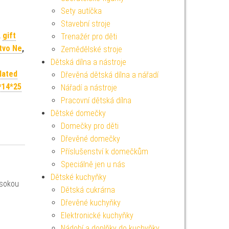
Sety autíčka
Stavební stroje
,
gift
Trenažér pro děti
tvo Ne
,
Zemědělské stroje
Dětská dílna a nástroje
lated
Dřevěná dětská dílna a nářadí
*14*25
Nářadí a nástroje
Pracovní dětská dílna
Dětské domečky
Domečky pro děti
Dřevěné domečky
Příslušenství k domečkům
Speciálně jen u nás
Dětské kuchyňky
ysokou
Dětská cukrárna
Dřevěné kuchyňky
Elektronické kuchyňky
Nádobí a doplňky do kuchyňky