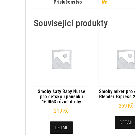
Príslušenstvo
Ne
Související produkty
Smoby šaty Baby Nurse
Smoby mixér pro d
pro dětskou panenku
Blender Express 2
160063 různé druhy
269
Kč
219
Kč
DETAIL
DETAIL