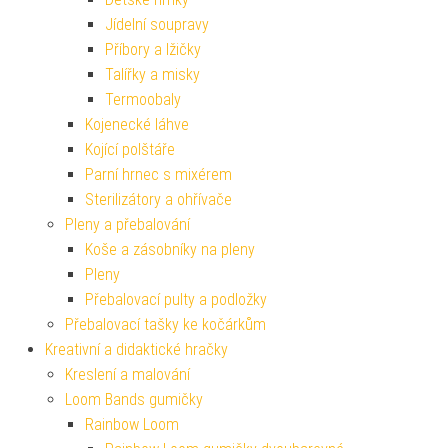
Jídelní soupravy
Příbory a lžičky
Talířky a misky
Termoobaly
Kojenecké láhve
Kojící polštáře
Parní hrnec s mixérem
Sterilizátory a ohřívače
Pleny a přebalování
Koše a zásobníky na pleny
Pleny
Přebalovací pulty a podložky
Přebalovací tašky ke kočárkům
Kreativní a didaktické hračky
Kreslení a malování
Loom Bands gumičky
Rainbow Loom