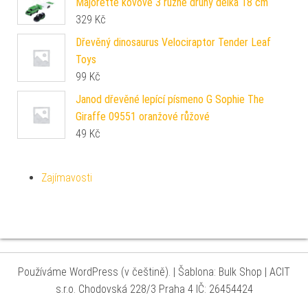
Majorette kovové 3 různé druhy délka 18 cm
329
Kč
Dřevěný dinosaurus Velociraptor Tender Leaf
Toys
99
Kč
Janod dřevěné lepící písmeno G Sophie The
Giraffe 09551 oranžové růžové
49
Kč
Zajímavosti
Používáme WordPress (v češtině).
|
Šablona: Bulk Shop
| ACIT
s.r.o. Chodovská 228/3 Praha 4 IČ: 26454424