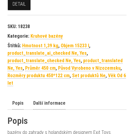
DETAIL
SKU:
18238
Kategorie:
Kruhové bazény
Štítků:
Hmotnost 1,39 kg
,
Objem 15233 l
,
product_translate_ai_checked Ne, Yes
,
product_translate_checked Ne, Yes
,
product_translated
Ne, Yes
,
Průměr 450 cm
,
Původ Vyrobeno v Nizozemsku
,
Rozměry produktu 450*122 cm
,
Set produktů Ne
,
Věk Od 6
let
Popis
Další informace
Popis
bazény do zahrady s holandským designem Exit Toys.