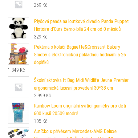
259
Kč
Plyšová panda na loutkové divadlo Panda Puppet
Histoire d’Ours černo-bílá 24 cm od 0 měsíců
329
Kč
Pekárna s koláči Baguette&Croissant Bakery
Smoby s elektronickou pokladnou hodinami a 26
doplňků
1 349
Kč
Školní aktovka It Bag Midi Wildlife Jeune Premier
ergonomická luxusní provedení 30*38 cm
2 999
Kč
Rainbow Loom originální svítící gumičky pro děti
600 kusů 20509 modré
105
Kč
Autíčko s přívěsem Mercedes-AMG Deluxe