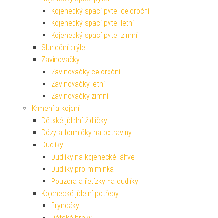
Kojenecký spací pytel celoroční
Kojenecký spací pytel letní
Kojenecký spací pytel zimní
Sluneční brýle
Zavinovačky
Zavinovačky celoroční
Zavinovačky letní
Zavinovačky zimní
Krmení a kojení
Dětské jídelní židličky
Dózy a formičky na potraviny
Dudlíky
Dudlíky na kojenecké láhve
Dudlíky pro miminka
Pouzdra a řetízky na dudlíky
Kojenecké jídelní potřeby
Bryndáky
Dětské hrnky