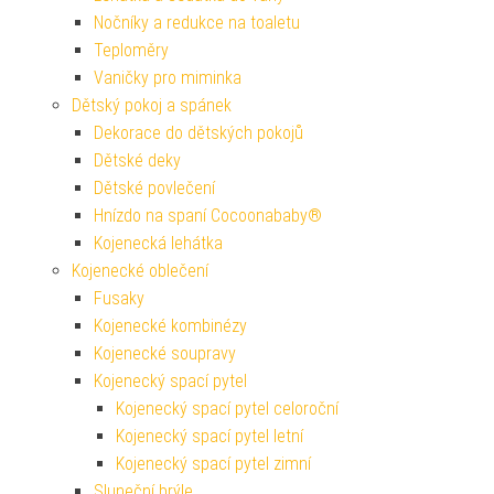
Nočníky a redukce na toaletu
Teploměry
Vaničky pro miminka
Dětský pokoj a spánek
Dekorace do dětských pokojů
Dětské deky
Dětské povlečení
Hnízdo na spaní Cocoonababy®
Kojenecká lehátka
Kojenecké oblečení
Fusaky
Kojenecké kombinézy
Kojenecké soupravy
Kojenecký spací pytel
Kojenecký spací pytel celoroční
Kojenecký spací pytel letní
Kojenecký spací pytel zimní
Sluneční brýle