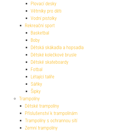
Plovací desky
Větrníky pro děti
Vodní pistolky
Rekreační sport
Basketbal
Boby
Dětská skákadla a hopsadla
Dětské kolečkové brusle
Dětské skateboardy
Fotbal
Létající talíře
Sáňky
Šipky
Trampolíny
Dětské trampolíny
Příslušenství k trampolínám
Trampolíny s ochrannou sítí
Zemní trampolíny