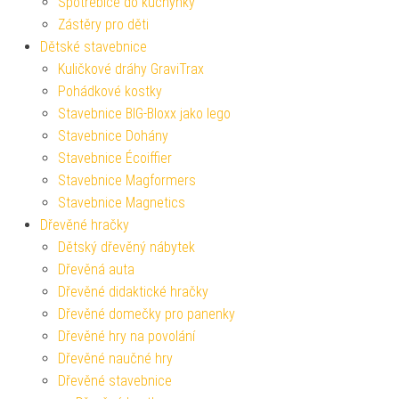
Spotřebiče do kuchyňky
Zástěry pro děti
Dětské stavebnice
Kuličkové dráhy GraviTrax
Pohádkové kostky
Stavebnice BIG-Bloxx jako lego
Stavebnice Dohány
Stavebnice Écoiffier
Stavebnice Magformers
Stavebnice Magnetics
Dřevěné hračky
Dětský dřevěný nábytek
Dřevěná auta
Dřevěné didaktické hračky
Dřevěné domečky pro panenky
Dřevěné hry na povolání
Dřevěné naučné hry
Dřevěné stavebnice