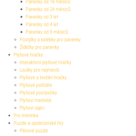
Panenky od 18 měsíců
Panenky od 24 měsíců
Panenky od 3 let
Panenky od 4 let
Panenky od 9 měsíců
Postýlky a kolébky pro panenky
Židličky pro panenky
Plyšové hračky
Interaktivní plyšové hračky
Loutky pro nejmenší
Plyšové a textilní hračky
Plyšové polštáře
Plyšové postavičky
Plyšoví medvědi
Plyšoví zajíci
Pro miminka
Puzzle a společenské hry
Pěnové puzzle