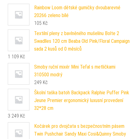
Rainbow Loom dětské gumičky dvoubarevné
20266 zeleno bílé
105
Kč
Textilní pleny z bavlněného mušelínu Bolte 2
Swadlles 120 cm Beaba Old Pink/Floral Campaign
sada 2 kusů od 0 měsíců
1 109
Kč
Smoby ruční mixér Mini Tefal s metličkami
310500 modrý
249
Kč
Školní taška batoh Backpack Ralphie Puffer Pink
Jeune Premier ergonomický luxusní provedení
32*28 cm
3 249
Kč
Kočárek pro dvojčata s bezpečnostním pásem
Twin Pushchair Sandy Maxi Cosi&Quinny Smoby