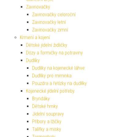
Zavinovačky
Zavinovačky celoroční
Zavinovačky letní
Zavinovačky zimní
Krmení a kojení
Dětské jídelní židličky
Dózy a formičky na potraviny
Dudlíky
Dudlíky na kojenecké láhve
Dudlíky pro miminka
Pouzdra a řetízky na dudlíky
Kojenecké jídelní potřeby
Bryndáky
Dětské hrnky
Jídelní soupravy
Příbory a lžičky
Talířky a misky
Termoobaly