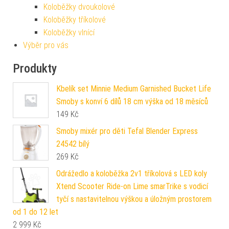
Koloběžky dvoukolové
Koloběžky tříkolové
Koloběžky vlnící
Výběr pro vás
Produkty
Kbelík set Minnie Medium Garnished Bucket Life
Smoby s konví 6 dílů 18 cm výška od 18 měsíců
149
Kč
Smoby mixér pro děti Tefal Blender Express
24542 bílý
269
Kč
Odrážedlo a koloběžka 2v1 tříkolová s LED koly
Xtend Scooter Ride-on Lime smarTrike s vodicí
tyčí s nastavitelnou výškou a úložným prostorem
od 1 do 12 let
2 999
Kč