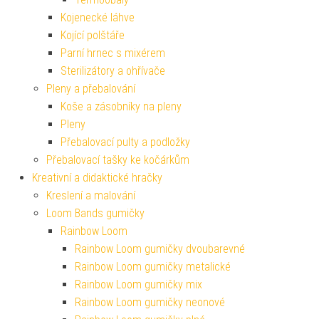
Kojenecké láhve
Kojící polštáře
Parní hrnec s mixérem
Sterilizátory a ohřívače
Pleny a přebalování
Koše a zásobníky na pleny
Pleny
Přebalovací pulty a podložky
Přebalovací tašky ke kočárkům
Kreativní a didaktické hračky
Kreslení a malování
Loom Bands gumičky
Rainbow Loom
Rainbow Loom gumičky dvoubarevné
Rainbow Loom gumičky metalické
Rainbow Loom gumičky mix
Rainbow Loom gumičky neonové